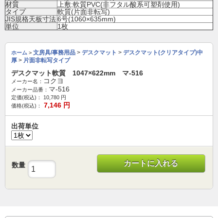
材質
上敷:軟質PVC(非フタル酸系可塑剤使用)
タイプ
軟質(片面非転写)
JIS規格天板寸法
6号(1060×635mm)
単位
1枚
文房具/事務用品
>
デスクマット
>
デスクマット(クリアタイプ)中
ホーム
>
厚
>
片面非転写タイプ
デスクマット軟質 1047×622mm マ-516
コクヨ
メーカー名：
マ-516
メーカー品番：
定価(税込)：
10,780
円
7,146
円
価格(税込)：
出荷単位
カートに入れる
数量