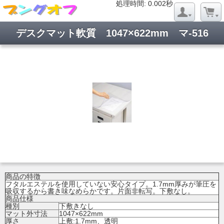
処理時間: 0.019秒
処理時間: 0.002秒
デスクマット軟質 1047×622mm マ-516
商品の特徴
フタルエステルを使用していない安心タイプ。1.7mm厚みが筆圧を
吸収するから書き味なめらかです。片面非転写。下敷なし。
商品仕様
種別
下敷きなし
マット外寸法
1047×622mm
厚さ
上敷:1.7mm、透明