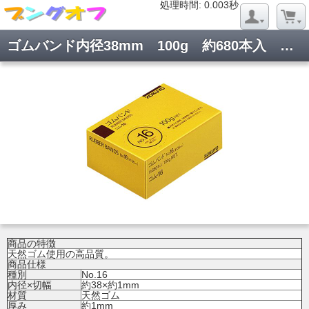
処理時間: 0.020秒
処理時間: 0.003秒
ゴムバンド内径38mm 100g 約680本入 コム-16
商品の特徴
天然ゴム使用の高品質。
商品仕様
種別
No.16
内径×切幅
約38×約1mm
材質
天然ゴム
厚み
約1mm