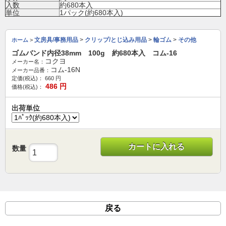
入数
約680本入
単位
1パック(約680本入)
文房具/事務用品
>
クリップ/とじ込み用品
>
輪ゴム
>
その他
ホーム
>
ゴムバンド内径38mm 100g 約680本入 コム-16
コクヨ
メーカー名：
コム-16N
メーカー品番：
定価(税込)：
660
円
486
円
価格(税込)：
出荷単位
カートに入れる
数量
戻る