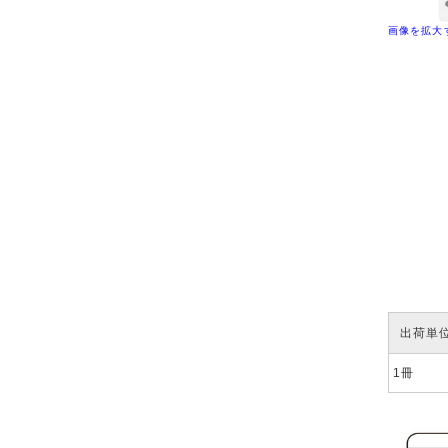
画像を拡大
出荷単
1冊