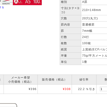
種別
A罫
する
寸法(タテ×ヨ
210×148mm
コ)
穴数
20穴(丸穴)
罫内容
普通横罫
罫
7mm幅
行数
24行
枚数
100枚
紙質
上質紙(ECFパル
坪量
75g/平方メート
単位
1冊
メーカー希望
位
販売価格（税込）
値引率
小売価格（税込）
¥396
¥
308
22.2 ％引き