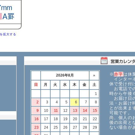
を拡大する
※
赤字
は休
インターネ
休で受け付
お電話での
時から午後
お届け日の
法・お届け
とが出来ま
可能です。
尚、個人の
後の出荷と
ない場合が