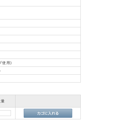
プ使用)
ル
数量