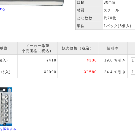
口幅
30mm
する
材質
スチール
とじ枚数
約70枚
単位
1パック(6個入)
メーカー希望
単位
販売価格（税込）
値引率
小売価格（税込）
6個入)
¥418
¥
336
19.6 ％引き
ﾟｯｸ入)
¥2090
¥
1580
24.4 ％引き
を拡大する