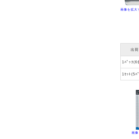
画像を拡大
出荷
1ﾊﾟｯｸ(
1ｾｯﾄ(5ﾊ
画像