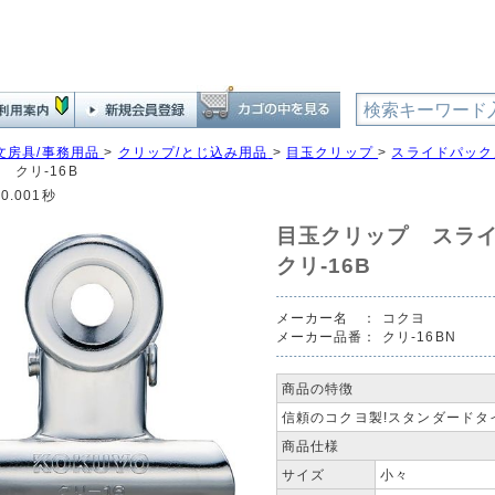
文房具/事務用品
>
クリップ/とじ込み用品
>
目玉クリップ
>
スライドパック
 クリ-16B
0.001秒
目玉クリップ スラ
クリ-16B
メーカー名 ：
コクヨ
メーカー品番：
クリ-16BN
商品の特徴
信頼のコクヨ製!スタンダードタ
商品仕様
サイズ
小々