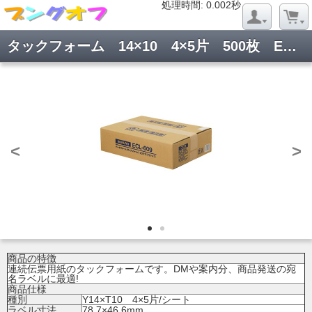
処理時間: 0.021秒
処理時間: 0.002秒
タックフォーム 14×10 4×5片 500枚 ECL-609
<
>
商品の特徴
連続伝票用紙のタックフォームです。DMや案内分、商品発送の宛
名ラベルに最適!
商品仕様
種別
Y14×T10 4×5片/シート
ラベル寸法
78.7×46.6mm