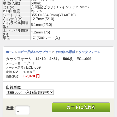
単位(入数)
500枚
とじ穴
穴間隔(ピッチ):1/2インチ(12.7mm)
ISO白色度
約82%
シート寸法
355.6×254.0mm(Y14×T10)
左右余白(A)
12.7mm(5/10)
左右ラベル間隔
5.1mm(2/10)
(B)
上下ラベル間隔
4.2mm(1/6)
(C)
単位
1箱(500シート入)
コピー用紙/OAサプライ
>
その他OA用紙
>
タックフォーム
ホーム
>
タックフォーム 14×10 4×5片 500枚 ECL-609
コクヨ
メーカー名：
ECL-609
メーカー品番：
定価(税込)：
42,900
円
32,070
円
価格(税込)：
出荷単位
カートに入れる
数量