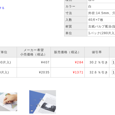
カラー
白
する
寸法
外径:14.5mm、
入数
40片×7枚
材質
古紙パルプ配合(
単位
1パック(280片入
メーカー希望
荷単位
販売価格（税込）
値引率
小売価格（税込）
280片入)
¥407
¥
284
30.2 ％引き
0片入)
¥2035
¥
1371
32.6 ％引き