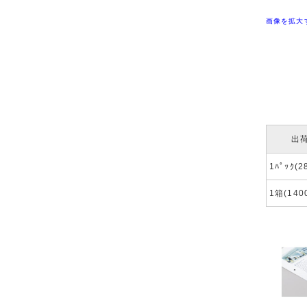
画像を拡大
出
1ﾊﾟｯｸ(
1箱(140