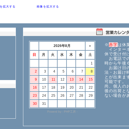
を拡大する
画像を拡大する
※
赤字
は休
インターネ
休で受け付
お電話での
時から午後
お届け日の
法・お届け
とが出来ま
可能です。
尚、個人の
後の出荷と
ない場合が