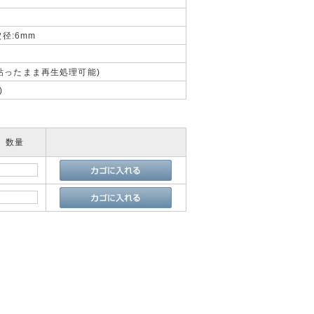
穴径:6mm
貼ったまま再生処理可能)
)
数量