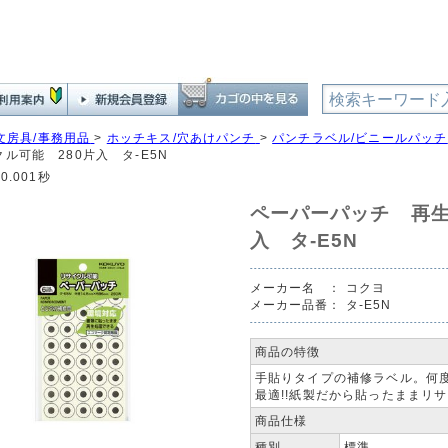
文房具/事務用品
>
ホッチキス/穴あけパンチ
>
パンチラベル/ビニールパッチ
ル可能 280片入 タ-E5N
0.001秒
ペーパーパッチ 再生
入 タ-E5N
メーカー名 ：
コクヨ
メーカー品番：
タ-E5N
商品の特徴
手貼りタイプの補修ラベル。何
最適!!紙製だから貼ったままリ
商品仕様
種別
標準