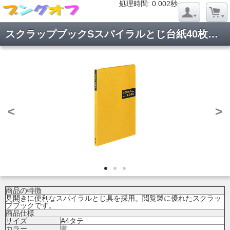
処理時間: 0.019秒
処理時間: 0.002秒
スクラップブックSスパイラルとじ台紙40枚黄 ラ-410Y
<
>
商品の特徴
見開きに便利なスパイラルとじ具を採用。閲覧製に優れたスクラッ
プブックです。
商品仕様
サイズ
A4タテ
カラー
黄