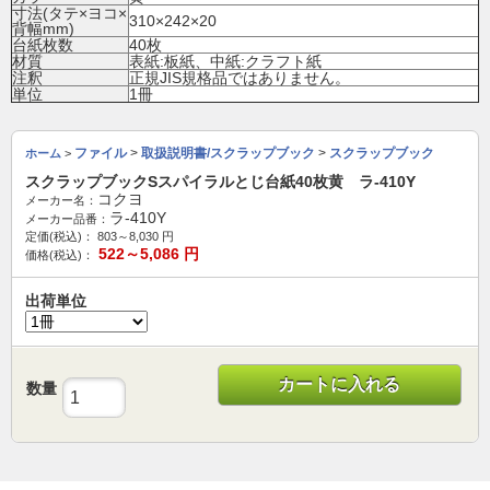
寸法(タテ×ヨコ×
310×242×20
背幅mm)
台紙枚数
40枚
材質
表紙:板紙、中紙:クラフト紙
注釈
正規JIS規格品ではありません。
単位
1冊
ファイル
>
取扱説明書/スクラップブック
>
スクラップブック
ホーム
>
スクラップブックSスパイラルとじ台紙40枚黄 ラ-410Y
コクヨ
メーカー名：
ラ-410Y
メーカー品番：
定価(税込)：
803～8,030
円
522～5,086
円
価格(税込)：
出荷単位
カートに入れる
数量