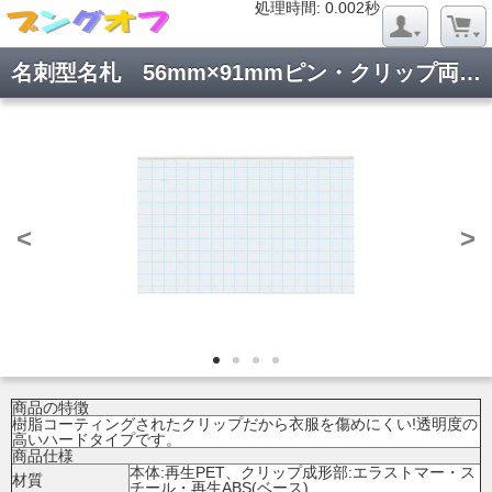
処理時間: 0.019秒
処理時間: 0.002秒
名刺型名札 56mm×91mmピン・クリップ両用型 ナフ-20N
<
>
商品の特徴
樹脂コーティングされたクリップだから衣服を傷めにくい!透明度の
高いハードタイプです。
商品仕様
本体:再生PET、クリップ成形部:エラストマー・ス
材質
チール・再生ABS(ベース)