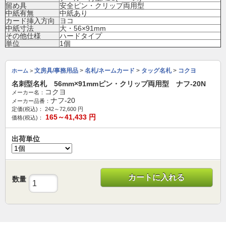
留め具
安全ピン・クリップ両用型
中紙有無
中紙あり
カード挿入方向
ヨコ
中紙寸法
大・56×91mm
その他仕様
ハードタイプ
単位
1個
文房具/事務用品
>
名札/ネームカード
>
タッグ名札
>
コクヨ
ホーム
>
名刺型名札 56mm×91mmピン・クリップ両用型 ナフ-20N
コクヨ
メーカー名：
ナフ-20
メーカー品番：
定価(税込)：
242～72,600
円
165～41,433
円
価格(税込)：
出荷単位
カートに入れる
数量