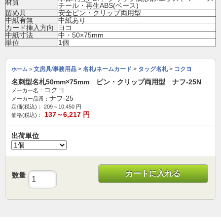
材質
チール・再生ABS(ベース)
留め具
安全ピン・クリップ両用型
中紙有無
中紙あり
カード挿入方向
ヨコ
中紙寸法
中・50×75mm
単位
1個
文房具/事務用品
>
名札/ネームカード
>
タッグ名札
>
コクヨ
ホーム
>
名刺型名札50mm×75mm ピン・クリップ両用型 ナフ-25N
コクヨ
メーカー名：
ナフ-25
メーカー品番：
定価(税込)：
209～10,450
円
137～6,217
円
価格(税込)：
出荷単位
カートに入れる
数量