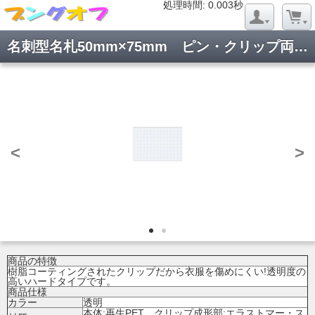
処理時間: 0.021秒
処理時間: 0.003秒
名刺型名札50mm×75mm ピン・クリップ両用型 ナフ-25N
<
>
商品の特徴
樹脂コーティングされたクリップだから衣服を傷めにくい!透明度の
高いハードタイプです。
商品仕様
カラー
透明
本体:再生PET、クリップ成形部:エラストマー・ス