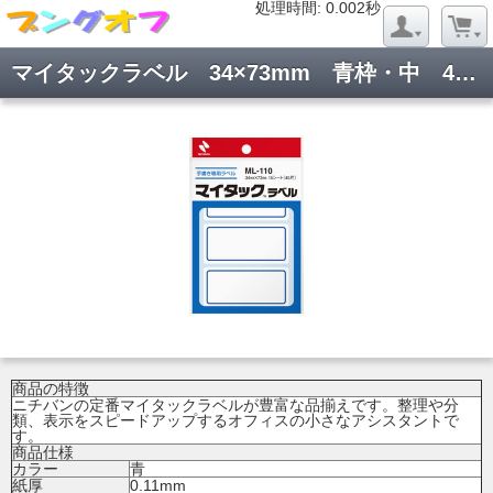
処理時間: 0.018秒
処理時間: 0.002秒
マイタックラベル 34×73mm 青枠・中 45片 ML-110
商品の特徴
ニチバンの定番マイタックラベルが豊富な品揃えです。整理や分
類、表示をスピードアップするオフィスの小さなアシスタントで
す。
商品仕様
カラー
青
紙厚
0.11mm