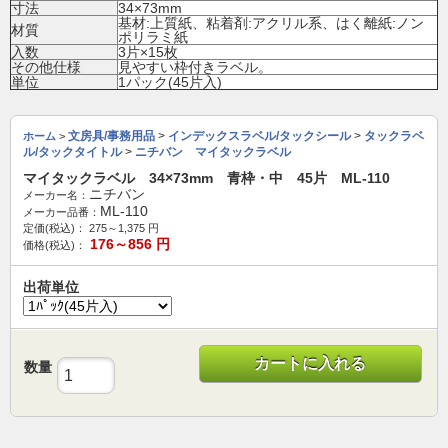
寸法
34×73mm
基材:上質紙、粘着剤:アクリル系、はく離紙:ノン
材質
ポリラミ紙
入数
3片×15枚
その他仕様
見やすい枠付きラベル。
単位
1パック(45片入)
文房具/事務用品
>
インデックスラベル/タックシール
>
タックラベ
ホーム
>
ル/タックタイトル
>
ニチバン マイタックラベル
マイタックラベル 34×73mm 青枠・中 45片 ML-110
ニチバン
メーカー名：
ML-110
メーカー品番：
定価(税込)：
275～1,375
円
176～856
円
価格(税込)：
出荷単位
カートに入れる
数量