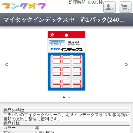
処理時間: 0.020秒
処理時間: 0.003秒
マイタックインデックス中 赤1パック(240片入) ML-132R
<
>
商品の特徴
ニチバンのマイタックシリーズ、定番インデックスラベル!帳簿類や
書類の見出し整理に便利です。
商品仕様
カラー
赤
寸法
23×29mm