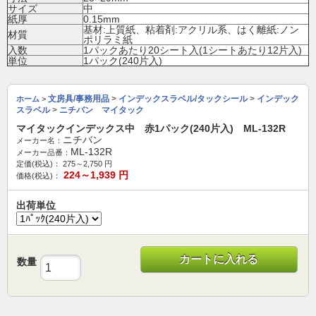
サイズ
中
紙厚
0.15mm
基材:上質紙、粘着剤:アクリル系、はく離紙:ノン
材質
ポリラミ紙
入数
1パックあたり20シート入(1シートあたり12片入)
単位
1パック(240片入)
文房具/事務用品
>
インデックスラベル/タックシール
>
インデック
ホーム
>
スラベル
>
ニチバン マイタック
マイタックインデックス中 赤1パック(240片入) ML-132R
ニチバン
メーカー名：
ML-132R
メーカー品番：
定価(税込)：
275～2,750
円
224～1,939
円
価格(税込)：
出荷単位
カートに入れる
数量