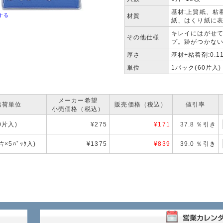
基材:上質紙、粘
する
材質
紙、はくり紙に
キレイにはがせ
その他仕様
プ。跡がつかな
厚さ
基材+粘着剤:0.1
単位
1パック(60片入)
メーカー希望
出荷単位
販売価格（税込）
値引率
小売価格（税込）
60片入)
¥275
¥
171
37.8 ％引き
0片×5ﾊﾟｯｸ入)
¥1375
¥
839
39.0 ％引き