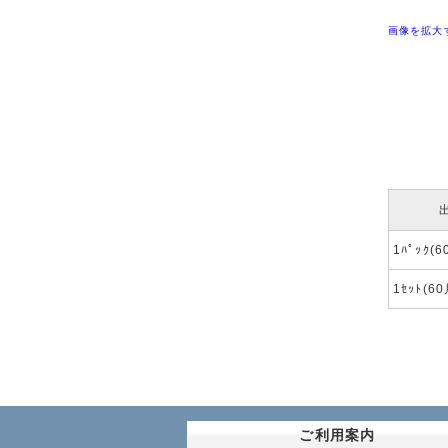
画像を拡大
1ﾊﾟｯｸ(
1ｾｯﾄ(6
ご利用案内