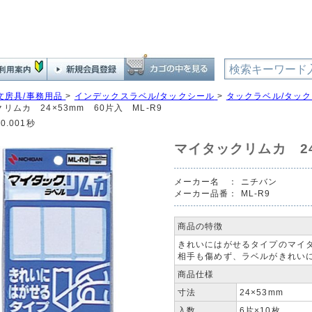
文房具/事務用品
>
インデックスラベル/タックシール
>
タックラベル/タッ
リムカ 24×53mm 60片入 ML-R9
0.001秒
マイタックリムカ 24
メーカー名 ：
ニチバン
メーカー品番：
ML-R9
商品の特徴
きれいにはがせるタイプのマイ
相手も傷めず、ラベルがきれい
商品仕様
寸法
24×53mm
入数
6片×10枚