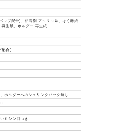
紙パルプ配合)、粘着剤:アクリル系、はく離紙:
:再生紙、ホルダー:再生紙
プ配合)
装、ホルダーへのシュリンクパック無し
m
すいミシン目つき