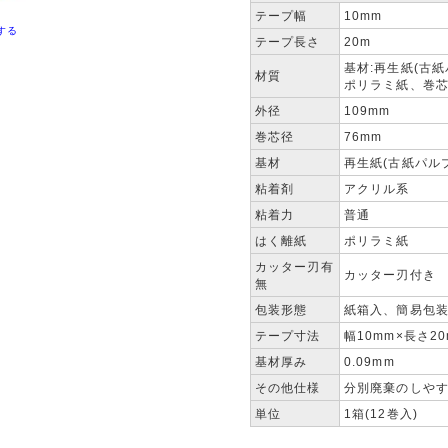
テープ幅
10mm
する
テープ長さ
20m
基材:再生紙(古
材質
ポリラミ紙、巻芯
外径
109mm
巻芯径
76mm
基材
再生紙(古紙パル
粘着剤
アクリル系
粘着力
普通
はく離紙
ポリラミ紙
カッター刃有
カッター刃付き
無
包装形態
紙箱入、簡易包
テープ寸法
幅10mm×長さ20
基材厚み
0.09mm
その他仕様
分別廃棄のしや
単位
1箱(12巻入)