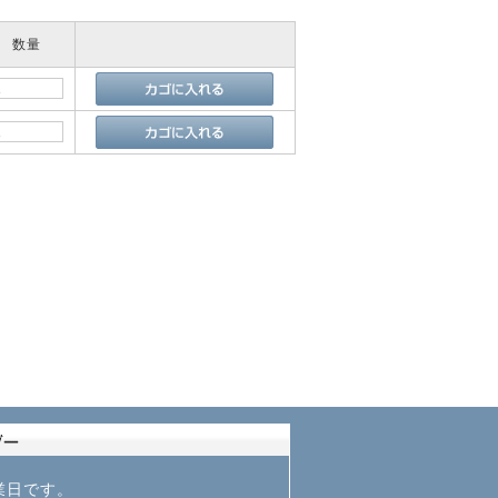
数量
業日です。