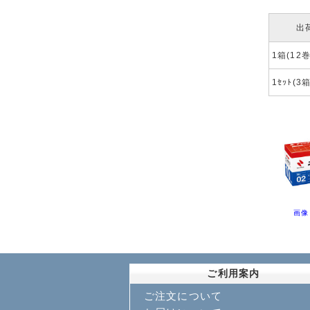
出
1箱(12巻
1ｾｯﾄ(3
画像
ご利用案内
ご注文について