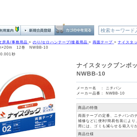
文房具/事務用品
>
のり/セロハンテープ/接着用品
>
両面テープ
>
ナイスタ
×20m 12巻 NWBB-10
0.001秒
ナイスタックブンボッ
NWBB-10
メーカー名 ：
ニチバン
メーカー品番：
NWBB-10
商品の特徴
両面テープの定番、ニチバンの
補修などに便利!簡易包装によ
用には、ゴミも減らせる箱入り
商品仕様