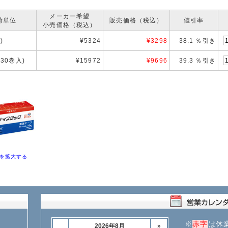
メーカー希望
荷単位
販売価格（税込）
値引率
小売価格（税込）
)
¥5324
¥
3298
38.1 ％引き
箱30巻入)
¥15972
¥
9696
39.3 ％引き
を拡大する
※
赤字
は休