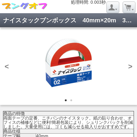
処理時間: 0.020秒
処理時間: 0.003秒
ナイスタックブンボックス 40mm×20m 3巻 NWBB-40
<
>
商品の特徴
両面テープの定番、ニチバンのナイスタック。紙の貼り合わせ、オ
フィスの補修などに便利!簡易包装により、シュリンクパックを削減
しました。大量使用には、ゴミも減らせる箱入りがおすすめです。
商品仕様
テープ幅
40mm