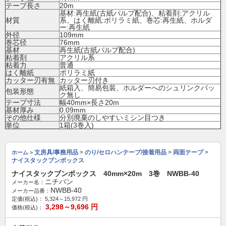
テープ長さ
20m
基材:再生紙(古紙パルプ配合)、粘着剤:アクリル
材質
系、はく離紙:ポリラミ紙、巻芯:再生紙、ホルダ
ー:再生紙
外径
109mm
巻芯径
76mm
基材
再生紙(古紙パルプ配合)
粘着剤
アクリル系
粘着力
普通
はく離紙
ポリラミ紙
カッター刃有無
カッター刃付き
紙箱入、簡易包装、ホルダーへのシュリンクパッ
包装形態
ク無し
テープ寸法
幅40mm×長さ20m
基材厚み
0.09mm
その他仕様
分別廃棄のしやすいミシン目つき
単位
1箱(3巻入)
文房具/事務用品
>
のり/セロハンテープ/接着用品
>
両面テープ
>
ホーム
>
ナイスタックブンボックス
ナイスタックブンボックス 40mm×20m 3巻 NWBB-40
ニチバン
メーカー名：
NWBB-40
メーカー品番：
定価(税込)：
5,324～15,972
円
3,298～9,696
円
価格(税込)：