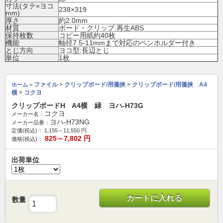
寸法(タテ×ヨコ
238×319
mm)
厚さ
約2.0mm
材質
ボード・クリップ:再生ABS
保持枚数
コピー用紙約40枚
機能
軸径7.5-11mmまで対応のペンホルダー付き
とじ方向
ヨコ型:長辺とじ
単位
1枚
ファイル
>
クリップボード/用箋挟
>
クリップボード/用箋挟 A4
ホーム
>
横
>
コクヨ
クリップボードH A4横 緑 ヨハ-H73G
コクヨ
メーカー名：
ヨハ-H73NG
メーカー品番：
定価(税込)：
1,155～11,550
円
825～7,802
円
価格(税込)：
出荷単位
カートに入れる
数量