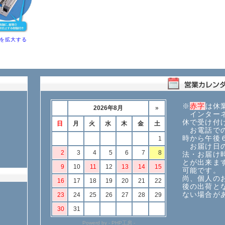
を拡大する
※
赤字
は休
インターネ
休で受け付
お電話での
時から午後
お届け日の
法・お届け
とが出来ま
可能です。
尚、個人の
後の出荷と
ない場合が