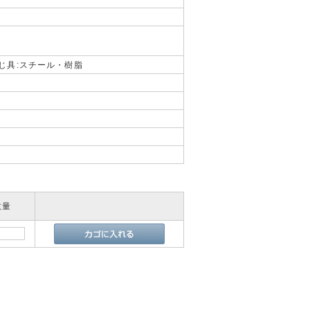
とじ具:スチール・樹脂
数量