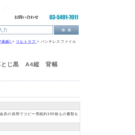
P表紙)
>
リヒトラブ
>
パンチレスファイル
とじ黒 A4縦 背幅
金具の採用でコピー用紙約160枚もの書類を