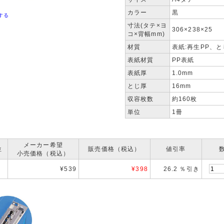
カラー
黒
する
寸法(タテ×ヨ
306×238×25
コ×背幅mm)
材質
表紙:再生PP、
表紙材質
PP表紙
表紙厚
1.0mm
とじ厚
16mm
収容枚数
約160枚
単位
1冊
メーカー希望
位
販売価格（税込）
値引率
小売価格（税込）
¥539
¥
398
26.2 ％引き