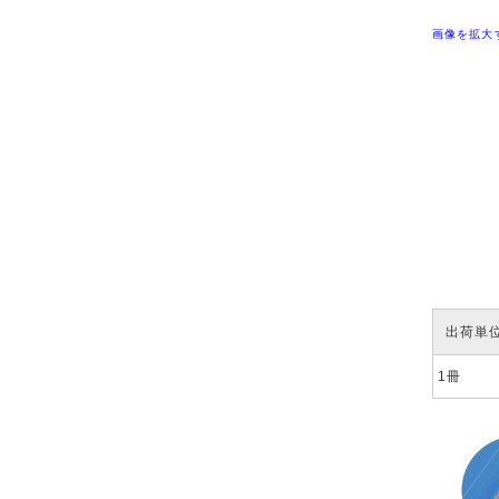
画像を拡大
出荷単
1冊