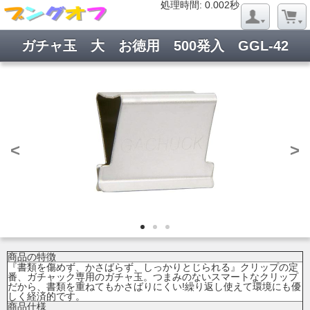
処理時間: 0.019秒
処理時間: 0.002秒
ガチャ玉 大 お徳用 500発入 GGL-42
<
>
商品の特徴
『書類を傷めず、かさばらず、しっかりとじられる』クリップの定
番、ガチャック専用のガチャ玉。つまみのないスマートなクリップ
だから、書類を重ねてもかさばりにくい!繰り返し使えて環境にも優
しく経済的です。
商品仕様