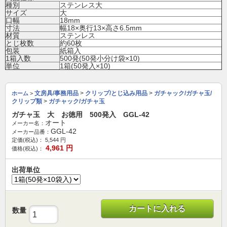
種別
ステンレス大
サイズ
大
口幅
18mm
寸法
幅18×奥行13×高さ6.5mm
材質
ステンレス
とじ枚数
約60枚
包装
紙箱入
1箱入数
500発(50発小分け袋×10)
単位
1箱(50発入×10)
文房具/事務用品
>
クリップ/とじ込み用品
>
ガチャック/ガチャ玉/
ホーム
>
クリップ類
>
ガチャック/ガチャ玉
ガチャ玉 大 お徳用 500発入 GGL-42
オート
メーカー名：
GGL-42
メーカー品番：
定価(税込)：
5,544
円
4,961
円
価格(税込)：
出荷単位
カートに入れる
数量