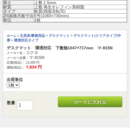
厚さ
上敷:1.5mm
材質
上敷:再生オレフィン系樹脂
タイプ
軟質(両面非転写)
JIS規格天板寸法
5号(1060×730mm)
単位
1枚
文房具/事務用品
>
デスクマット
>
デスクマット(クリアタイプ)中
ホーム
>
厚
>
環境対応タイプ
デスクマット 環境対応 下敷無1047×717mm マ-915N
コクヨ
メーカー名：
マ-915N
メーカー品番：
定価(税込)：
13,200
円
7,834
円
価格(税込)：
出荷単位
カートに入れる
数量