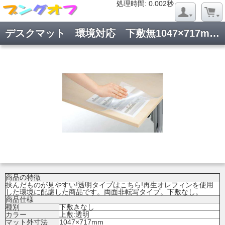
処理時間: 0.020秒
処理時間: 0.002秒
デスクマット 環境対応 下敷無1047×717mm マ-915N
商品の特徴
挟んだものが見やすい!透明タイプはこちら!再生オレフィンを使用
した環境に配慮した商品です。両面非転写タイプ。下敷なし。
商品仕様
種別
下敷きなし
カラー
上敷:透明
マット外寸法
1047×717mm