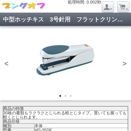
処理時間: 0.020秒
処理時間: 0.002秒
中型ホッチキス 3号針用 フラットクリンチ HD-35DF
<
>
商品の特徴
30枚の書類もラクラクとじられる軽とじタイプ。置いても握っても
軽くとじられます。
商品仕様
種別
本体
型番
HD-35DF