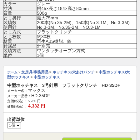
カラー
グレー
寸法
幅45×長さ184×高さ80mm
質量
500g
とじ奥行
最大75mm
装填数
200本(No.35-2M)、150本(No.3-1M、No.3-3M)
使用針
No.3-3M、No.35-2M、NO.3-1M
とじ方式
フラットクリンチ
とじ枚数
約30枚
材質
再生ABS樹脂、鉄
付属品
針別売
装填方法
ワンタッチオープン方式
単位
1個
文房具/事務用品
>
ホッチキス/穴あけパンチ
>
中型ホッチキス/大
ホーム
>
型ホッチキス
>
中型ホッチキス
中型ホッチキス 3号針用 フラットクリンチ HD-35DF
マックス
メーカー名：
HD-35DF
メーカー品番：
定価(税込)：
5,280
円
4,332
円
価格(税込)：
出荷単位