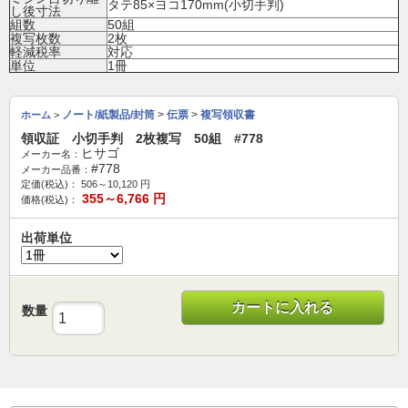
タテ85×ヨコ170mm(小切手判)
し後寸法
組数
50組
複写枚数
2枚
軽減税率
対応
単位
1冊
ノート/紙製品/封筒
>
伝票
>
複写領収書
ホーム
>
領収証 小切手判 2枚複写 50組 #778
ヒサゴ
メーカー名：
#778
メーカー品番：
定価(税込)：
506～10,120
円
355～6,766
円
価格(税込)：
出荷単位
カートに入れる
数量