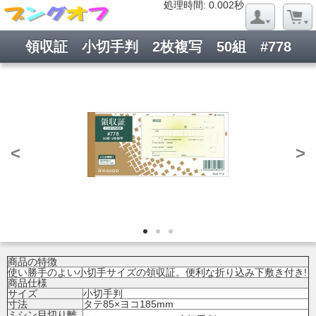
処理時間: 0.019秒
処理時間: 0.002秒
領収証 小切手判 2枚複写 50組 #778
<
>
商品の特徴
使い勝手のよい小切手サイズの領収証。便利な折り込み下敷き付き!
商品仕様
サイズ
小切手判
寸法
タテ85×ヨコ185mm
ミシン目切り離