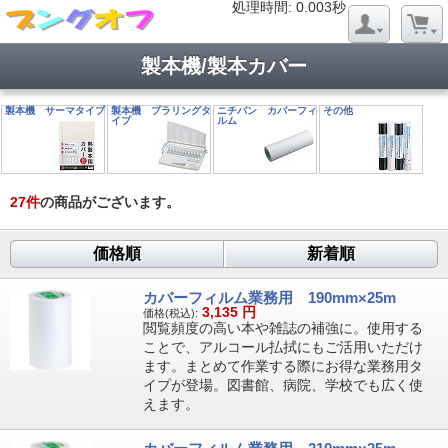
処理時間: 0.020秒
処理時間: 0.003秒
製本機/製本カバー
製本機 サーマタイプ
製本機 プラリングタ
ニチバン カバーフィ
その他
イプ
ルム
27
件
の商品がございます。
価格順
新着順
カバーフィルム業務用 190mm×25m
3,135
円
価格(税込):
閲覧頻度の高い本や雑誌の補強に。使用する
ことで、アルコール払拭にもご活用いただけ
ます。まとめて作業する際にお得な業務用タ
イプが登場。図書館、病院、学校でも広く使
えます。