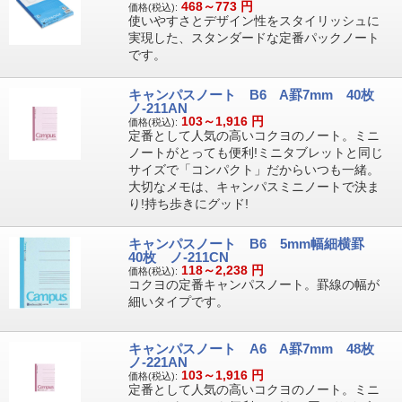
468～773
円
価格(税込):
使いやすさとデザイン性をスタイリッシュに
実現した、スタンダードな定番パックノート
です。
キャンパスノート B6 A罫7mm 40枚
ノ-211AN
103～1,916
円
価格(税込):
定番として人気の高いコクヨのノート。ミニ
ノートがとっても便利!ミニタブレットと同じ
サイズで「コンパクト」だからいつも一緒。
大切なメモは、キャンパスミニノートで決ま
り!持ち歩きにグッド!
キャンパスノート B6 5mm幅細横罫
40枚 ノ-211CN
118～2,238
円
価格(税込):
コクヨの定番キャンパスノート。罫線の幅が
細いタイプです。
キャンパスノート A6 A罫7mm 48枚
ノ-221AN
103～1,916
円
価格(税込):
定番として人気の高いコクヨのノート。ミニ