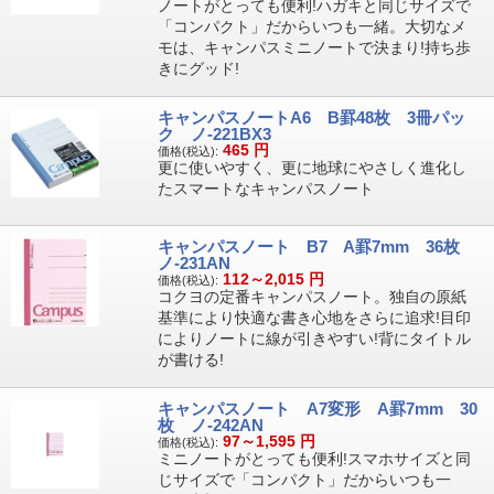
ノートがとっても便利!ハガキと同じサイズで
「コンパクト」だからいつも一緒。大切なメ
モは、キャンパスミニノートで決まり!持ち歩
きにグッド!
キャンパスノートA6 B罫48枚 3冊パッ
ク ノ-221BX3
465
円
価格(税込):
更に使いやすく、更に地球にやさしく進化し
たスマートなキャンパスノート
キャンパスノート B7 A罫7mm 36枚
ノ-231AN
112～2,015
円
価格(税込):
コクヨの定番キャンパスノート。独自の原紙
基準により快適な書き心地をさらに追求!目印
によりノートに線が引きやすい!背にタイトル
が書ける!
キャンパスノート A7変形 A罫7mm 30
枚 ノ-242AN
97～1,595
円
価格(税込):
ミニノートがとっても便利!スマホサイズと同
じサイズで「コンパクト」だからいつも一