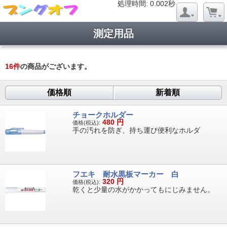
処理時間: 0.019秒
処理時間: 0.002秒
測定用品
16
件
の商品がございます。
価格順
新着順
チョークホルダー
480
円
価格(税込):
手の汚れを防ぎ、持ち運び便利なホルダ
フエキ 耐水黒板マーカー 白
320
円
価格(税込):
乾くと少量の水がかかってもにじみません。