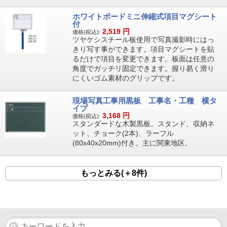
ホワイトボードミニ伸縮式項目マグシート
付
2,519
円
価格(税込):
ツヤケシスチール板使用で写真撮影時にはっ
きり写す事ができます。項目マグシートを貼
るだけで項目を変更できます。板面は任意の
角度でガッチリ固定できます。握り易く滑り
にくいゴム素材のグリップです。
現場写真工事用黒板 工事名・工種 横タ
イプ
3,168
円
価格(税込):
スタンダードな木製黒板。スタンド、収納ネ
ット、チョーク(2本)、ラーフル
(80x40x20mm)付き。主に関東地区。
もっとみる(＋8件)