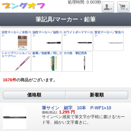
処理時間: 0.020秒
処理時間: 0.003秒
筆記具/マーカー・鉛筆
水性マーカー／水性ペ
油性マーカー／油性ペ
ホワイトボードマーカ
蛍光マーカー／蛍光ペ
ン
ン
ー
ン
シャープペンシル／シ
鉛筆／色鉛筆／消しゴ
その他 筆記用具
ャープペン
ム
1676
件
の商品がございます。
価格順
新着順
筆サイン 細字 10本 P-WF1×10
1,295
円
価格(税込):
サインペン感覚で筆文字が手軽に書ける!カー
ド等、細かい文字書きに。