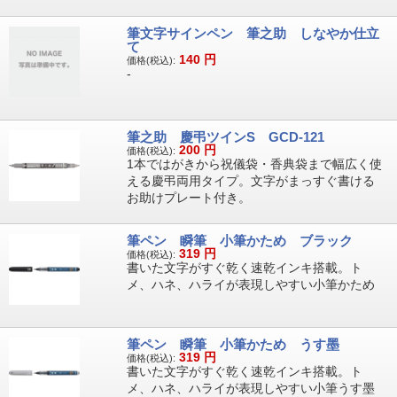
筆文字サインペン 筆之助 しなやか仕立
て
140
円
価格(税込):
-
筆之助 慶弔ツインS GCD-121
200
円
価格(税込):
1本ではがきから祝儀袋・香典袋まで幅広く使
える慶弔両用タイプ。文字がまっすぐ書ける
お助けプレート付き。
筆ペン 瞬筆 小筆かため ブラック
319
円
価格(税込):
書いた文字がすぐ乾く速乾インキ搭載。ト
メ、ハネ、ハライが表現しやすい小筆かため
筆ペン 瞬筆 小筆かため うす墨
319
円
価格(税込):
書いた文字がすぐ乾く速乾インキ搭載。ト
メ、ハネ、ハライが表現しやすい小筆うす墨