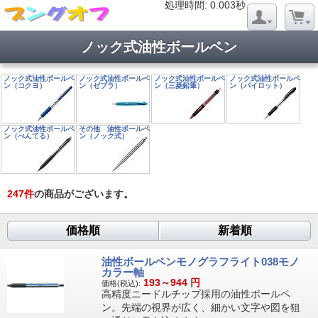
処理時間: 0.020秒
処理時間: 0.003秒
ノック式油性ボールペン
ノック式油性ボールペ
ノック式油性ボールペ
ノック式油性ボールペ
ノック式油性ボールペ
ン（コクヨ）
ン（ゼブラ）
ン（三菱鉛筆）
ン（パイロット）
ノック式油性ボールペ
その他 油性ボールペ
ン（ぺんてる）
ン（ノック式）
247
件
の商品がございます。
価格順
新着順
油性ボールペンモノグラフライト038モノ
カラー軸
193～944
円
価格(税込):
高精度ニードルチップ採用の油性ボールペ
ン。先端の視界が広く、細かい文字や図を狙