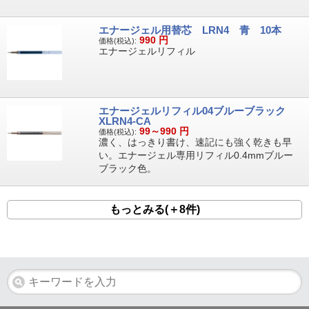
エナージェル用替芯 LRN4 青 10本
990
円
価格(税込):
エナージェルリフィル
エナージェルリフィル04ブルーブラック
XLRN4-CA
99～990
円
価格(税込):
濃く、はっきり書け、速記にも強く乾きも早
い。エナージェル専用リフィル0.4mmブルー
ブラック色。
もっとみる(＋8件)