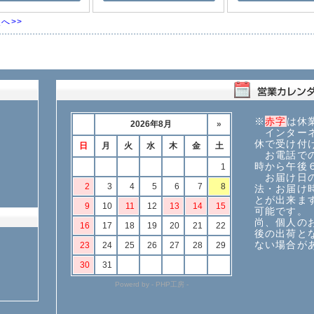
へ>>
※
赤字
は休
インターネ
休で受け付
お電話での
時から午後
お届け日の
法・お届け
とが出来ま
可能です。
尚、個人の
後の出荷と
ない場合が