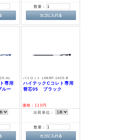
数量：
C5-AL
パイロット LHKRF-10C5-B
レト専用
ハイテックCコレト専用
ブルー
替芯05 ブラック
価格：
110
円
出荷単位：
数量：