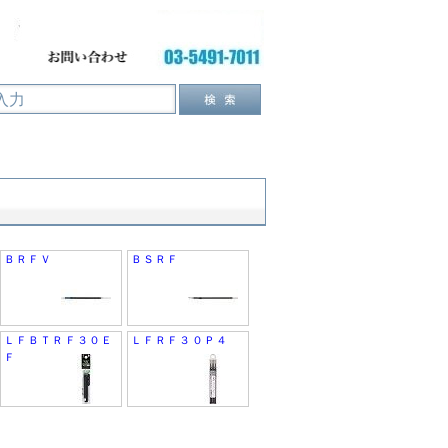
ＢＲＦＶ
ＢＳＲＦ
ＬＦＢＴＲＦ３０Ｅ
ＬＦＲＦ３０Ｐ４
Ｆ