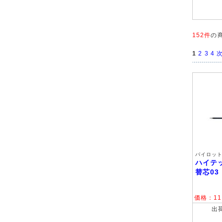
152件
の
1
2
3
4
次
パイロット 
ハイテ
替芯0
価格：
11
出