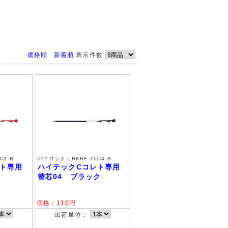
価格順
新着順
表示件数
C3-R
パイロット LHKRF-10C4-B
レト専用
ハイテックCコレト専用
替芯04 ブラック
価格：
110
円
出荷単位：