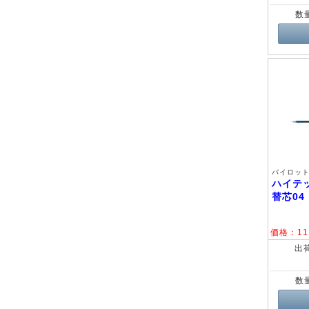
数
パイロット 
ハイテ
替芯0
価格：
11
出
数