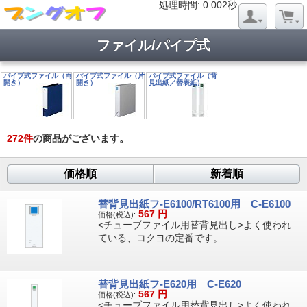
処理時間: 0.018秒
処理時間: 0.002秒
ファイル/パイプ式
パイプ式ファイル（両
パイプ式ファイル（片
パイプ式ファイル（背
開き）
開き）
見出紙／替表紙）
272
件
の商品がございます。
価格順
新着順
替背見出紙フ-E6100/RT6100用 C-E6100
567
円
価格(税込):
<チューブファイル用替背見出し>よく使われ
ている、コクヨの定番です。
替背見出紙フ-E620用 C-E620
567
円
価格(税込):
<チューブファイル用替背見出し>よく使われ