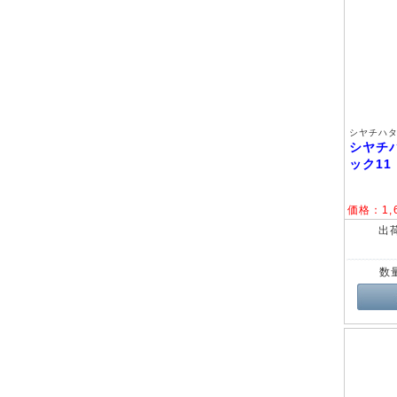
シヤチハタ 
シヤチ
ック1
価格：
1,
出
数