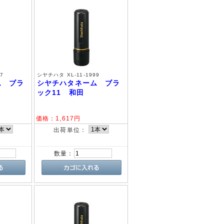
7
シヤチハタ XL-11-1999
ム ブラ
シヤチハタネーム ブラ
ック11 和田
価格：
1,617
円
出荷単位：
数量：