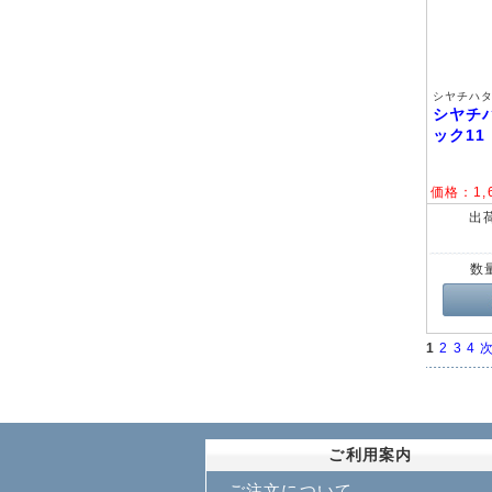
シヤチハタ 
シヤチ
ック1
価格：
1,
出
数
1
2
3
4
次
ご利用案内
ご注文について