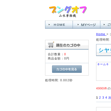
Home
>
処理時間: 
シヤ
合計数量：
0
商品金額：
0円
ネーム６
処理時間: 0.002秒
4990件
の
1
2
3
4
次