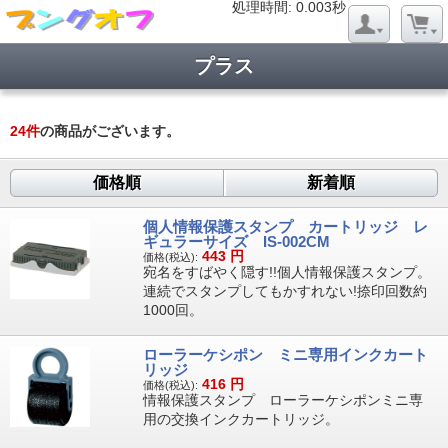
処理時間: 0.019秒
処理時間: 0.003秒
プラス
24
件
の商品がございます。
価格順
新着順
個人情報保護スタンプ カートリッジ レ
ギュラーサイズ IS-002CM
443
円
価格(税込):
宛名をすばやく隠す!!個人情報保護スタンプ。
連続でスタンプしてもかすれない!捺印回数約
1000回。
ローラーケシポン ミニ専用インクカート
リッジ
416
円
価格(税込):
情報保護スタンプ ローラーケシポンミニ専
用の交換インクカートリッジ。