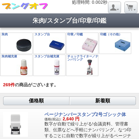
処理時間: 0.019秒
処理時間: 0.002秒
朱肉/スタンプ台/印章/印鑑
朱肉
スタンプ台
印章／印鑑
印鑑（その他）
朱肉補充液
スタンプ台補充液
チェックライター／ナ
ンバリング
269
件
の商品がございます。
価格順
新着順
ページナンバースタンプ2号ゴシック体
2,640
円
価格(税込):
数字が自動で繰り上がる!会議資料、管理書
類、伝票などへ手軽にナンバリング。なつ印
するごとに自動で数字が繰り上がるページナ