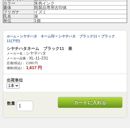
カラー
朱色インク
書体
既製品専用古印体
フリガナ
イズミ
氏名
泉
単位
1個
シヤチハタ ネーム印
>
シヤチハタ ブラック11
>
ブラック
ホーム
>
11(ア行)
シヤチハタネーム ブラック11 泉
シヤチハタ
メーカー名：
XL-11-231
メーカー品番：
定価(税込)：
2,090
円
1,617
円
価格(税込)：
出荷単位
カートに入れる
数量