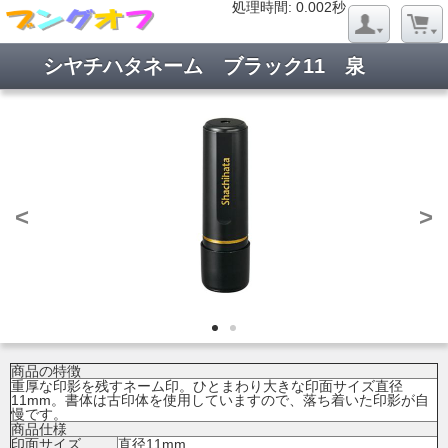
処理時間: 0.019秒
処理時間: 0.002秒
シヤチハタネーム ブラック11 泉
<
>
商品の特徴
重厚な印影を残すネーム印。ひとまわり大きな印面サイズ直径
11mm。書体は古印体を使用していますので、落ち着いた印影が自
慢です。
商品仕様
印面サイズ
直径11mm