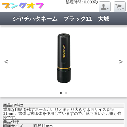
処理時間: 0.020秒
処理時間: 0.003秒
シヤチハタネーム ブラック11 大城
<
>
商品の特徴
重厚な印影を残すネーム印。ひとまわり大きな印面サイズ直径
11mm。書体は古印体を使用していますので、落ち着いた印影が自
慢です。
商品仕様
印面サイズ
直径11mm