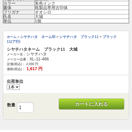
カラー
朱色インク
書体
既製品専用古印体
フリガナ
オオシロ
氏名
大城
単位
1個
シヤチハタ ネーム印
>
シヤチハタ ブラック11
>
ブラック
ホーム
>
11(ア行)
シヤチハタネーム ブラック11 大城
シヤチハタ
メーカー名：
XL-11-486
メーカー品番：
定価(税込)：
2,090
円
1,617
円
価格(税込)：
出荷単位
カートに入れる
数量