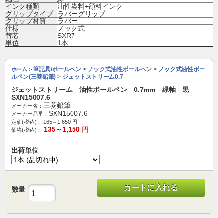
インク種類
油性染料+顔料インク
グリップタイプ
ラバーグリップ
グリップ材質
ラバー
仕様
ノック式
替芯
SXR7
単位
1本
筆記具/ボールペン
>
ノック式油性ボールペン
>
ノック式油性ボー
ホーム
>
ルペン(三菱鉛筆)
>
ジェットストリーム0.7
ジェットストリーム 油性ボールペン 0.7mm 緑軸 黒
SXN15007.6
三菱鉛筆
メーカー名：
SXN15007.6
メーカー品番：
定価(税込)：
165～1,650
円
135～1,150
円
価格(税込)：
出荷単位
カートに入れる
数量