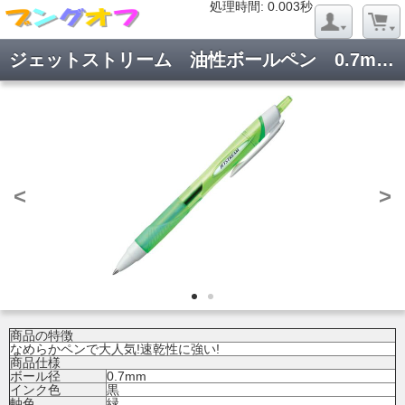
処理時間: 0.024秒
処理時間: 0.003秒
ジェットストリーム 油性ボールペン 0.7mm 緑軸 黒 SXN15007.6
<
>
商品の特徴
なめらかペンで大人気!速乾性に強い!
商品仕様
ボール径
0.7mm
インク色
黒
軸色
緑