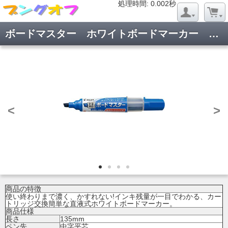
処理時間: 0.020秒
処理時間: 0.002秒
ボードマスター ホワイトボードマーカー 中字平芯 青 WMBM-12LC-L
<
>
商品の特徴
使い終わりまで濃く、かすれない!インキ残量が一目でわかる、カー
トリッジ交換簡単な直液式ホワイトボードマーカー。
商品仕様
長さ
135mm
ペン先
中字平芯