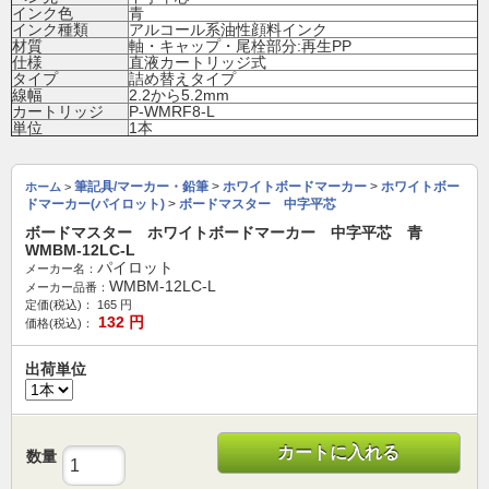
インク色
青
インク種類
アルコール系油性顔料インク
材質
軸・キャップ・尾栓部分:再生PP
仕様
直液カートリッジ式
タイプ
詰め替えタイプ
線幅
2.2から5.2mm
カートリッジ
P-WMRF8-L
単位
1本
筆記具/マーカー・鉛筆
>
ホワイトボードマーカー
>
ホワイトボー
ホーム
>
ドマーカー(パイロット)
>
ボードマスター 中字平芯
ボードマスター ホワイトボードマーカー 中字平芯 青
WMBM-12LC-L
パイロット
メーカー名：
WMBM-12LC-L
メーカー品番：
定価(税込)：
165
円
132
円
価格(税込)：
出荷単位
カートに入れる
数量