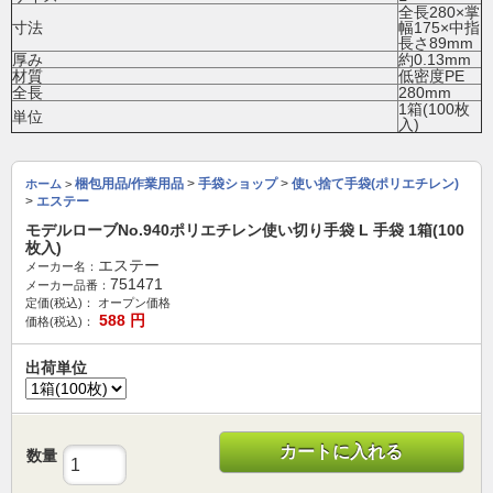
全長280×掌
寸法
幅175×中指
長さ89mm
厚み
約0.13mm
材質
低密度PE
全長
280mm
1箱(100枚
単位
入)
梱包用品/作業用品
>
手袋ショップ
>
使い捨て手袋(ポリエチレン)
ホーム
>
>
エステー
モデルローブNo.940ポリエチレン使い切り手袋 L 手袋 1箱(100
枚入)
エステー
メーカー名：
751471
メーカー品番：
定価(税込)：
オープン価格
588
円
価格(税込)：
出荷単位
カートに入れる
数量