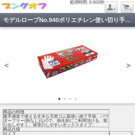
処理時間: 0.018秒
処理時間: 0.002秒
モデルローブNo.940ポリエチレン使い切り手袋 L 手袋 1箱(100枚入)
<
>
商品の特徴
素手感覚で使える丈夫な天然ゴム製使い捨て手袋。パウ
ダーフリー(粉なし)なので、衛生的にご利用頂ける。取
り出しやすく、保管のしやすいボックスタイプ。
商品仕様
サイズ
L