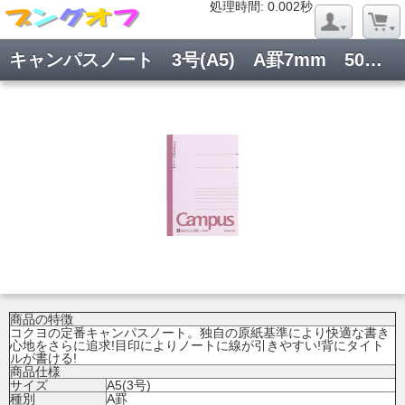
処理時間: 0.020秒
処理時間: 0.002秒
キャンパスノート 3号(A5) A罫7mm 50枚 ノ-105AN
商品の特徴
コクヨの定番キャンパスノート。独自の原紙基準により快適な書き
心地をさらに追求!目印によりノートに線が引きやすい!背にタイト
ルが書ける!
商品仕様
サイズ
A5(3号)
種別
A罫