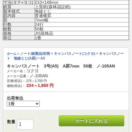
寸法(タテ×ヨコ)
210×148mm
紙質
上質紙(森林認証紙)
製本様式
無線とじ
罫内容
普通横罫
罫
7mm幅
行数
24行
枚数
50枚
規格
JIS規格品
単位
1冊
ノート/紙製品/封筒
>
キャンパスノート(コクヨ)
>
キャンパスノー
ホーム
>
ト 無線とじ(A罫)
>
A5
キャンパスノート 3号(A5) A罫7mm 50枚 ノ-105AN
コクヨ
メーカー名：
ノ-105AN
メーカー品番：
定価(税込)：
275～2,750
円
224～1,850
円
価格(税込)：
出荷単位
カートに入れる
数量