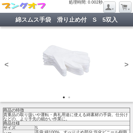
処理時間: 0.019秒
処理時間: 0.002秒
綿スムス手袋 滑り止め付 S 5双入
<
>
商品の特徴
貴重品の取り扱いや運転・典礼用途に使える綿素材の手袋。仕分け
などの、より手先の細かい作業に。
商品仕様
サイズ
S
手袋:綿100%、すべり止め部分:塩化ビニール樹脂