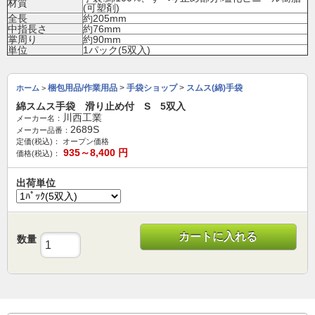
材質
(可塑剤)
全長
約205mm
中指長さ
約76mm
掌周り
約90mm
単位
1パック(5双入)
梱包用品/作業用品
>
手袋ショップ
>
スムス(綿)手袋
ホーム
>
綿スムス手袋 滑り止め付 S 5双入
川西工業
メーカー名：
2689S
メーカー品番：
定価(税込)：
オープン価格
935～8,400
円
価格(税込)：
出荷単位
カートに入れる
数量