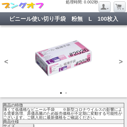
処理時間: 0.020秒
処理時間: 0.002秒
ビニール使い切り手袋 粉無 L 100枚入
<
>
商品の特徴
薄くて低価格なビニール手袋 ※新型コロナウイルスの影響によ
る需要急増、原価高騰のため販売価格が不定期に変動する可能性が
ございます。ご購入前に最新価格をご確認ください。
商品仕様
サイズ
L