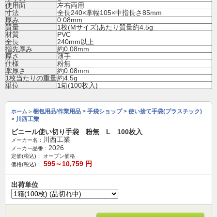
使用面
左右両用
寸法
全長240×掌幅105×中指長さ85mm
厚み
0.08mm
質量
1枚(Mサイズ)あたり質量約4.5g
材質
PVC
全長
240mm以上
指先厚み
約0.08mm
厚さ
薄手
仕様
粉無
掌厚さ
約0.08mm
1枚当たりの重量
約4.5g
単位
1箱(100枚入)
梱包用品/作業用品
>
手袋ショップ
>
使い捨て手袋(プラスチック)
ホーム
>
>
川西工業
ビニール使い切り手袋 粉無 L 100枚入
川西工業
メーカー名：
2026
メーカー品番：
定価(税込)：
オープン価格
595～10,759
円
価格(税込)：
出荷単位