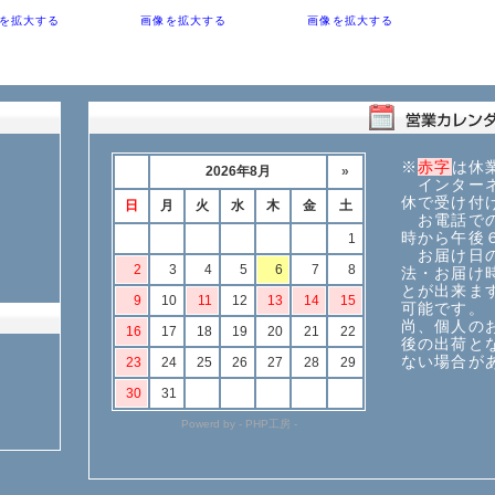
を拡大する
画像を拡大する
画像を拡大する
※
赤字
は休
インターネ
休で受け付
お電話での
時から午後
お届け日の
法・お届け
とが出来ま
可能です。
尚、個人の
後の出荷と
ない場合が