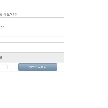
軸:再生MBS
DX5
量