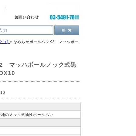
クヨ)
>
なめらかボールペンK2 マッハボー
2 マッハボールノック式黒
DX10
x10
心地のノック式油性ボールペン