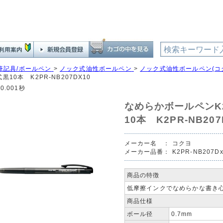
筆記具/ボールペン
>
ノック式油性ボールペン
>
ノック式油性ボールペン(コ
黒10本 K2PR-NB207DX10
0.001秒
なめらかボールペンK
10本 K2PR-NB207
メーカー名 ：
コクヨ
メーカー品番：
K2PR-NB207D
商品の特徴
低摩擦インクでなめらかな書き
商品仕様
ボール径
0.7mm