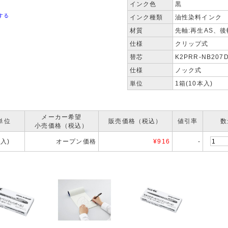
インク色
黒
する
インク種類
油性染料インク
材質
先軸:再生AS、後
仕様
クリップ式
替芯
K2PRR-NB207
仕様
ノック式
単位
1箱(10本入)
メーカー希望
単位
販売価格（税込）
値引率
数
小売価格（税込）
本入)
オープン価格
¥
916
-