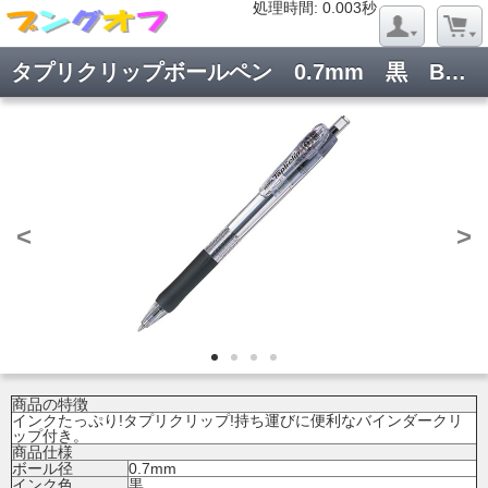
処理時間: 0.020秒
処理時間: 0.003秒
タプリクリップボールペン 0.7mm 黒 BN5-BK
<
>
商品の特徴
インクたっぷり!タプリクリップ!持ち運びに便利なバインダークリ
ップ付き。
商品仕様
ボール径
0.7mm
インク色
黒