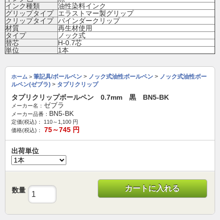
インク種類
油性染料インク
グリップタイプ
エラストマー製グリップ
クリップタイプ
バインダークリップ
材質
再生材使用
タイプ
ノック式
替芯
H-0.7芯
単位
1本
筆記具/ボールペン
>
ノック式油性ボールペン
>
ノック式油性ボー
ホーム
>
ルペン(ゼブラ)
>
タプリクリップ
タプリクリップボールペン 0.7mm 黒 BN5-BK
ゼブラ
メーカー名：
BN5-BK
メーカー品番：
定価(税込)：
110～1,100
円
75～745
円
価格(税込)：
出荷単位
カートに入れる
数量