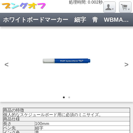
処理時間: 0.019秒
処理時間: 0.002秒
ホワイトボードマーカー 細字 青 WBMA-7SN-L
<
>
商品の特徴
個人的なスケジュールボード用に必須のミニサイズ。
商品仕様
長さ
100mm
ペン先
細字
インク色
青