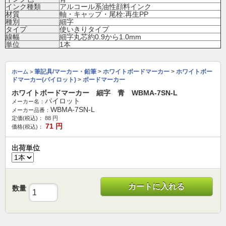
インク種類
アルコール系油性顔料インク
材質
軸・キャップ・尾栓:再生PP
種別
細字
タイプ
使いきりタイプ
線幅
細字丸芯約0.9から1.0mm
単位
1本
筆記具/マーカー・鉛筆
>
ホワイトボードマーカー
>
ホワイトボー
ホーム
>
ドマーカー(パイロット)
>
ボードマーカー
ホワイトボードマーカー 細字 青 WBMA-7SN-L
パイロット
メーカー名：
WBMA-7SN-L
メーカー品番：
定価(税込)：
88
円
71
円
価格(税込)：
出荷単位
カートに入れる
数量