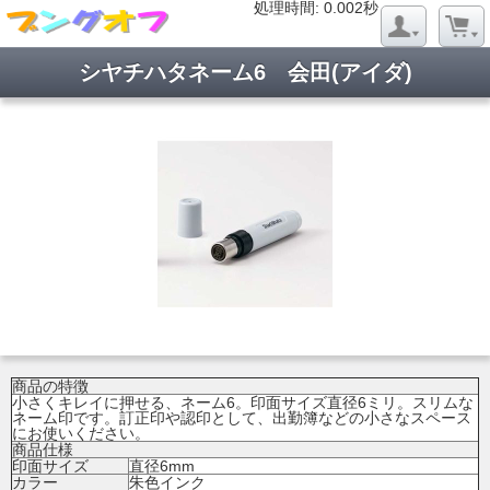
処理時間: 0.019秒
処理時間: 0.002秒
シヤチハタネーム6 会田(アイダ)
商品の特徴
小さくキレイに押せる、ネーム6。印面サイズ直径6ミリ。スリムな
ネーム印です。訂正印や認印として、出勤簿などの小さなスペース
にお使いください。
商品仕様
印面サイズ
直径6mm
カラー
朱色インク