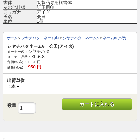
書体
既製品専用楷書体
その他仕様
訂正用印
フリガナ
アイダ
氏名
会田
単位
1個
シヤチハタ ネーム印
>
シヤチハタ ネーム6
>
ネーム6(ア行)
ホーム
>
シヤチハタネーム6 会田(アイダ)
シヤチハタ
メーカー名：
XL-6-8
メーカー品番：
定価(税込)：
1,320
円
950
円
価格(税込)：
出荷単位
カートに入れる
数量