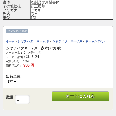
書体
既製品専用楷書体
その他仕様
訂正用印
フリガナ
アカギ
氏名
赤木
単位
1個
代金先払い商品
シヤチハタ ネーム印
>
シヤチハタ ネーム6
>
ネーム6(ア行)
ホーム
>
シヤチハタネーム6 赤木(アカギ)
シヤチハタ
メーカー名：
XL-6-24
メーカー品番：
定価(税込)：
1,320
円
950
円
価格(税込)：
出荷単位
カートに入れる
数量