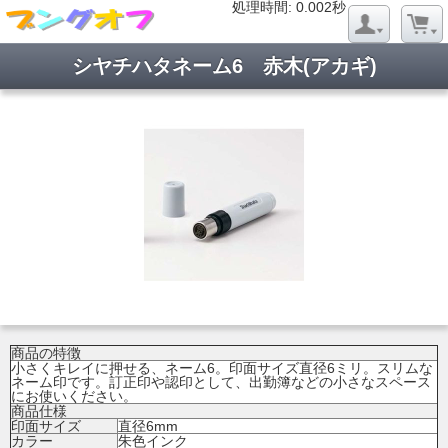
処理時間: 0.019秒
処理時間: 0.002秒
シヤチハタネーム6 赤木(アカギ)
商品の特徴
小さくキレイに押せる、ネーム6。印面サイズ直径6ミリ。スリムな
ネーム印です。訂正印や認印として、出勤簿などの小さなスペース
にお使いください。
商品仕様
印面サイズ
直径6mm
カラー
朱色インク