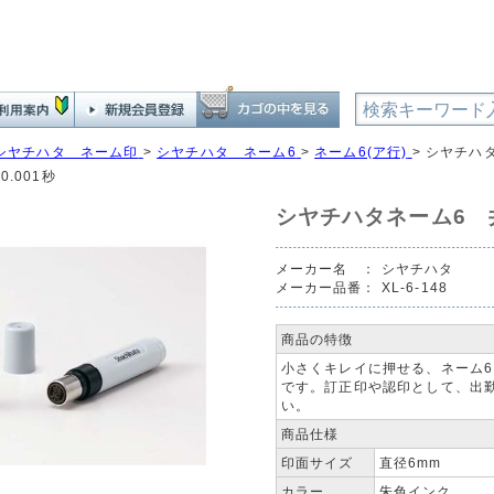
シヤチハタ ネーム印
>
シヤチハタ ネーム6
>
ネーム6(ア行)
>
シヤチハタ
0.001秒
シヤチハタネーム6 井
メーカー名 ：
シヤチハタ
メーカー品番：
XL-6-148
商品の特徴
小さくキレイに押せる、ネーム6
です。訂正印や認印として、出
い。
商品仕様
印面サイズ
直径6mm
カラー
朱色インク