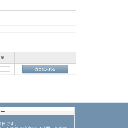
体
数量
業日です。