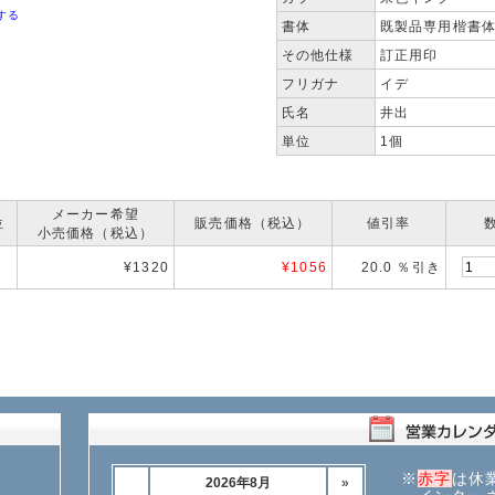
する
書体
既製品専用楷書
その他仕様
訂正用印
フリガナ
イデ
氏名
井出
単位
1個
メーカー希望
位
販売価格（税込）
値引率
小売価格（税込）
¥1320
¥
1056
20.0 ％引き
※
赤字
は休