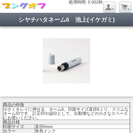
処理時間: 0.019秒
処理時間: 0.002秒
シヤチハタネーム6 池上(イケガミ)
商品の特徴
小さくキレイに押せる、ネーム6。印面サイズ直径6ミリ。スリムな
ネーム印です。訂正印や認印として、出勤簿などの小さなスペース
にお使いください。
商品仕様
印面サイズ
直径6mm
カラー
朱色インク