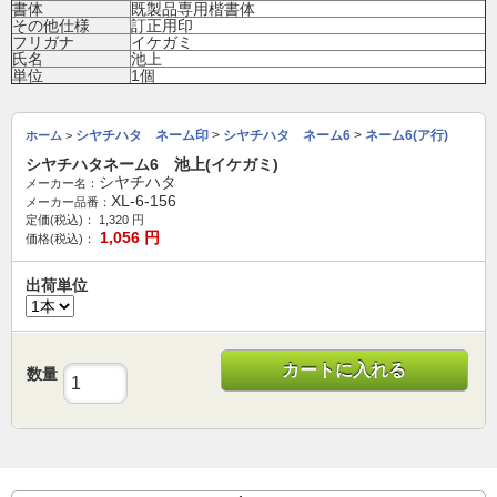
書体
既製品専用楷書体
その他仕様
訂正用印
フリガナ
イケガミ
氏名
池上
単位
1個
シヤチハタ ネーム印
>
シヤチハタ ネーム6
>
ネーム6(ア行)
ホーム
>
シヤチハタネーム6 池上(イケガミ)
シヤチハタ
メーカー名：
XL-6-156
メーカー品番：
定価(税込)：
1,320
円
1,056
円
価格(税込)：
出荷単位
カートに入れる
数量