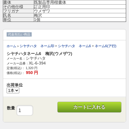
書体
既製品専用楷書体
その他仕様
訂正用印
フリガナ
ウメザワ
氏名
梅沢
単位
1個
代金先払い商品
シヤチハタ ネーム印
>
シヤチハタ ネーム6
>
ネーム6(ア行)
ホーム
>
シヤチハタネーム6 梅沢(ウメザワ)
シヤチハタ
メーカー名：
XL-6-394
メーカー品番：
定価(税込)：
1,320
円
950
円
価格(税込)：
出荷単位
カートに入れる
数量