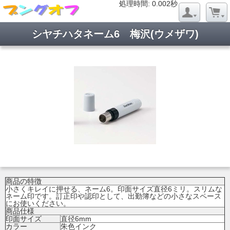
処理時間: 0.019秒
処理時間: 0.002秒
シヤチハタネーム6 梅沢(ウメザワ)
商品の特徴
小さくキレイに押せる、ネーム6。印面サイズ直径6ミリ。スリムな
ネーム印です。訂正印や認印として、出勤簿などの小さなスペース
にお使いください。
商品仕様
印面サイズ
直径6mm
カラー
朱色インク