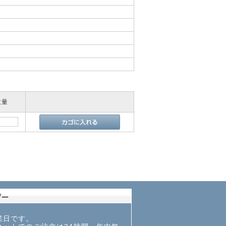
体
数量
業日です。