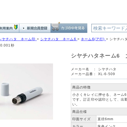
シヤチハタ ネーム印
>
シヤチハタ ネーム6
>
ネーム6(ア行)
>
シヤチハタ
0.001秒
シヤチハタネーム6 
メーカー名 ：
シヤチハタ
メーカー品番：
XL-6-509
商品の特徴
小さくキレイに押せる、ネーム6
です。訂正印や認印として、出
い。
商品仕様
印面サイズ
直径6mm
カラー
朱色インク