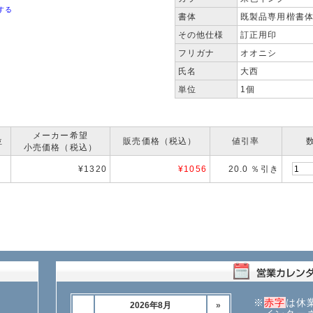
する
書体
既製品専用楷書
その他仕様
訂正用印
フリガナ
オオニシ
氏名
大西
単位
1個
メーカー希望
位
販売価格（税込）
値引率
小売価格（税込）
¥1320
¥
1056
20.0 ％引き
※
赤字
は休