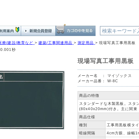
医療/建設/教育など
>
建築/工事関連用品
>
測定用品
>
現場写真工事用黒板
0.001秒
現場写真工事用黒板
メーカー名 ：
マイゾックス
メーカー品番：
W-8C
商品の特徴
スタンダードな木製黒板。スタン
(80x40x20mm)付き。主に関
商品仕様
種別
工事用黒板横タ
暗線間隔
4cm方眼、線幅1