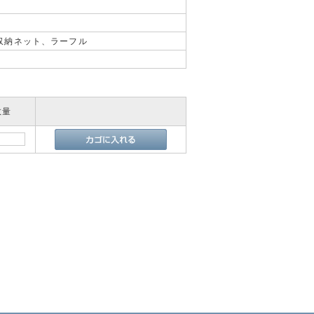
m
付
、収納ネット、ラーフル
数量