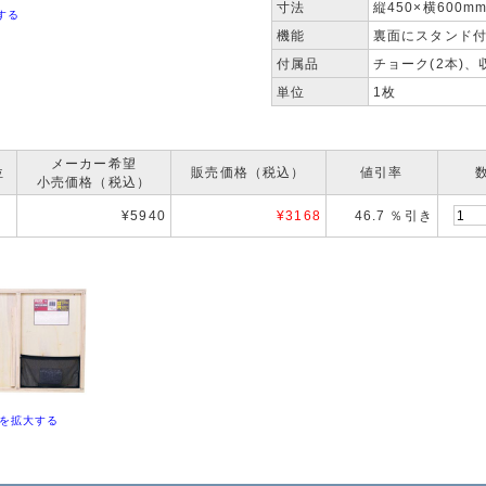
寸法
縦450×横600m
する
機能
裏面にスタンド
付属品
チョーク(2本)
単位
1枚
メーカー希望
位
販売価格（税込）
値引率
小売価格（税込）
¥5940
¥
3168
46.7 ％引き
を拡大する