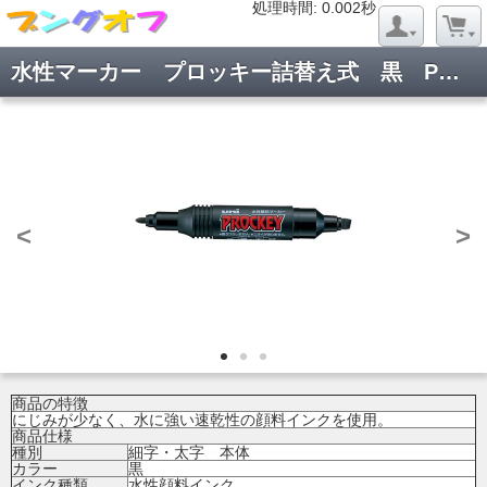
処理時間: 0.019秒
処理時間: 0.002秒
水性マーカー プロッキー詰替え式 黒 PM150TR.24
<
>
商品の特徴
にじみが少なく、水に強い速乾性の顔料インクを使用。
商品仕様
種別
細字・太字 本体
カラー
黒
インク種類
水性顔料インク