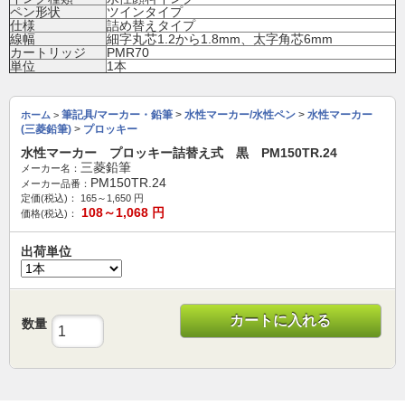
ペン形状
ツインタイプ
仕様
詰め替えタイプ
線幅
細字丸芯1.2から1.8mm、太字角芯6mm
カートリッジ
PMR70
単位
1本
筆記具/マーカー・鉛筆
>
水性マーカー/水性ペン
>
水性マーカー
ホーム
>
(三菱鉛筆)
>
プロッキー
水性マーカー プロッキー詰替え式 黒 PM150TR.24
三菱鉛筆
メーカー名：
PM150TR.24
メーカー品番：
定価(税込)：
165～1,650
円
108～1,068
円
価格(税込)：
出荷単位
カートに入れる
数量